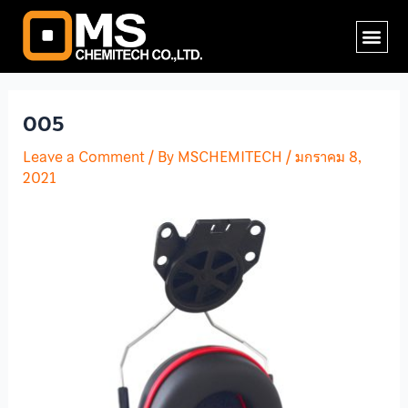
Skip
Post
Me
to
navigation
content
005
Leave a Comment
/ By
MSCHEMITECH
/
มกราคม 8,
2021