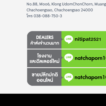
No.88, Moo6, Klong UdomChonChorn, Muang
Chachoengsao, Chachoengsao 24000
โทร 038-088-750-3