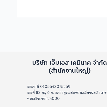
บริษัท เอ็มเอส เคมีเทค จำกั
(สำนักงานใหญ่)
เลขภาษี 0105548075259
เลขที่ 88 หมู่ 6 ต. คลองอุดมชลจร อ.เมืองฉะเชิงเทร
จ.ฉะเชิงเทรา 24000