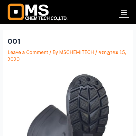
Skip
Post
Me
to
navigation
content
001
Leave a Comment
/ By
MSCHEMITECH
/
กรกฎาคม 15,
2020