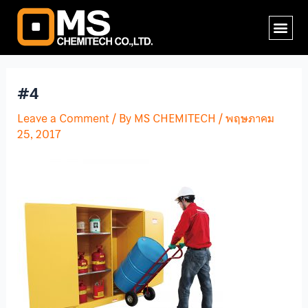
Skip
Post
Me
to
navigation
content
#4
Leave a Comment
/ By
MS CHEMITECH
/
พฤษภาคม
25, 2017