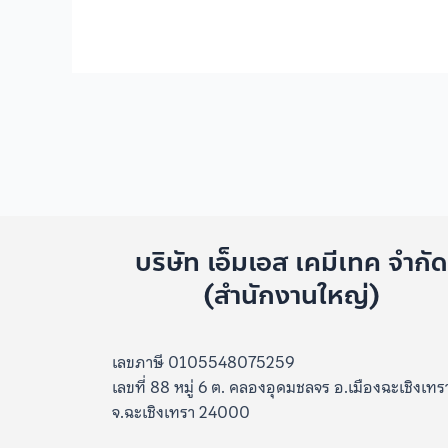
บริษัท เอ็มเอส เคมีเทค จำกั
(สำนักงานใหญ่)
เลขภาษี 0105548075259
เลขที่ 88 หมู่ 6 ต. คลองอุดมชลจร อ.เมืองฉะเชิงเทร
จ.ฉะเชิงเทรา 24000