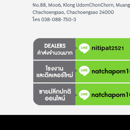
No.88, Moo6, Klong UdomChonChorn, Muang
Chachoengsao, Chachoengsao 24000
โทร 038-088-750-3