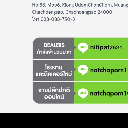
No.88, Moo6, Klong UdomChonChorn, Muang
Chachoengsao, Chachoengsao 24000
โทร 038-088-750-3