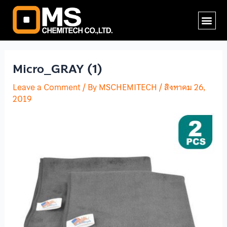
Skip
Post
Me
to
navigation
content
Micro_GRAY (1)
Leave a Comment
/ By
MSCHEMITECH
/
สิงหาคม 26,
2019