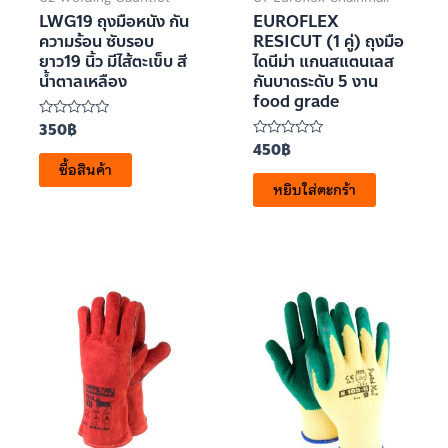
LWG19 ถุงมือหนัง กัน
EUROFLEX
ความร้อน ซับรอบ
RESICUT (1 คู่) ถุงมือ
ยาว19 นิ้ว มีไส้ตะเข็บ สี
ไดนีม่า แกนสแตนเลส
น้ำตาลเหลือง
กันบาดระดับ 5 งาน
food grade
350
฿
ให้
คะแนน
450
฿
ให้
0
คะแนน
ซื้อสินค้า
ตั้งแต่
0
1-
หยิบใส่ตะกร้า
ตั้งแต่
5
1-
คะแนน
5
คะแนน