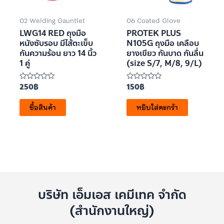
02 Welding Gauntlet
06 Coated Glove
LWG14 RED ถุงมือ
PROTEK PLUS
หนังซับรอบ มีไส้ตะเข็บ
N105G ถุงมือ เคลือบ
กันความร้อน ยาว 14 นิ้ว
ยางเขียว กันบาด กันลื่น
1 คู่
(size S/7, M/8, 9/L)
250
฿
150
฿
ให้
ให้
คะแนน
คะแนน
0
0
ซื้อสินค้า
หยิบใส่ตะกร้า
ตั้งแต่
ตั้งแต่
1-
1-
5
5
คะแนน
คะแนน
บริษัท เอ็มเอส เคมีเทค จำกัด
(สำนักงานใหญ่)