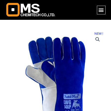
Skip
Me
to
content
จำนวน
NEW !
LWG14
XP
ถุงมือ
หนัง
งาน
เชื่อม
ยาว
14
นิ้ว
:
1
คู่