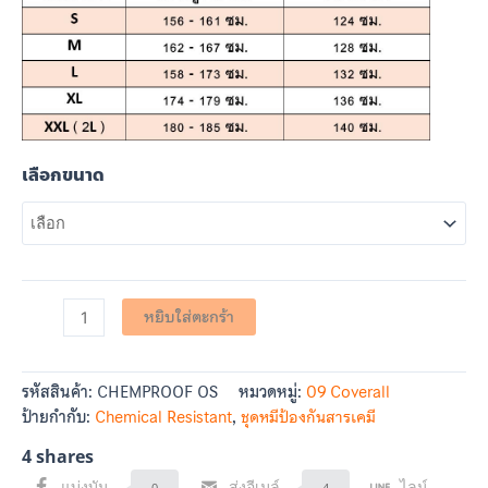
เลือกขนาด
หยิบใส่ตะกร้า
รหัสสินค้า:
CHEMPROOF OS
หมวดหมู่:
09 Coverall
ป้ายกำกับ:
Chemical Resistant
,
ชุดหมีป้องกันสารเคมี
4
shares
แบ่งบัน
ส่งอีเมล์
ไลน์
0
4