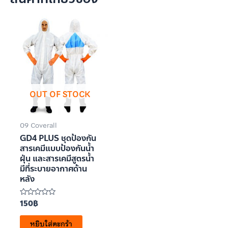
OUT OF STOCK
09 Coverall
GD4 PLUS ชุดป้องกัน
สารเคมีแบบป้องกันน้ำ
ฝุ่น และสารเคมีสูตรน้ำ
มีที่ระบายอากาศด้าน
หลัง
150
฿
ให้
คะแนน
0
หยิบใส่ตะกร้า
ตั้งแต่