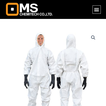
Skip
Me
to
content
จำนวน
CHEMPROOF
OS+
ชุด
ป้องกัน
สาร
เคมี
แบบ
ป้องกัน
น้ำ
ฝุ่น
น้ำมัน
จา