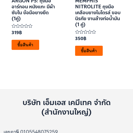
ARGON PS: ถุงมือ
MEMPHIS
อาร์กอน หนังแกะ มีผ้า
NITROLITE ถุงมือ
ซับใน ข้อมือยางยืด
เคลือบยางไนไตรล์ ขอบ
(1คู่)
นิรภัย งานล้างท่อน้ำมัน
(1 คู่)
319
฿
ให้
คะแนน
350
฿
ให้
0
คะแนน
ซื้อสินค้า
ตั้งแต่
0
1-
ซื้อสินค้า
ตั้งแต่
5
1-
คะแนน
5
คะแนน
บริษัท เอ็มเอส เคมีเทค จำกัด
(สำนักงานใหญ่)
เลขภาษี 0105548075259