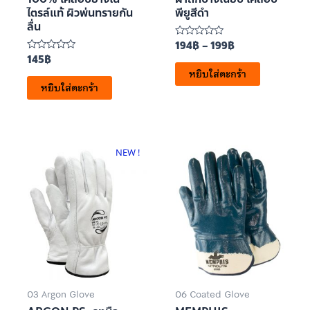
ไตรล์แท้ ผิวพ่นทรายกัน
พียูสีดำ
ลื่น
194
฿
–
199
฿
ให้
คะแนน
145
฿
ให้
0
คะแนน
หยิบใส่ตะกร้า
ตั้งแต่
0
1-
หยิบใส่ตะกร้า
ตั้งแต่
5
1-
คะแนน
5
คะแนน
NEW !
03 Argon Glove
06 Coated Glove