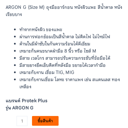
คะแนนเต็ม
ARGON G (Size M) ถุงมืออาร์กอน หนังผิวแพะ สีน้ำตาล หนัง
บน
การให้
คะแนนของ
เรียบบาง
ลูกค้า
ทำจากหนังผิว ของแพะ
ผ่านการฟอกย้อมเป็นสีน้ำตาล ไม่ติดไฟ ไม่ไหม้ไฟ
ด้านในมีผ้าซับในกันความร้อนได้ดีเยียม
เหมาะกันคนขนาดฝ่ามือ 8 นิ้ว หรือ ไซส์ M
มีสาย เวลโกร สามารถปรับความกระชับที่ข้อมือได้
มีสายยางยืดเย็บติดที่หลังมือ ขยายได้เวลากำมือ
เหมาะกับงาน เชื่อม TIG, MIG
เหมาะกับงานเชื่อม โลหะ ราคาแพง เช่น สแตนเลส ทอง
เหลือง
แบรนด์ Protek Plus
รุ่น ARGON G
ซื้อสินค้า