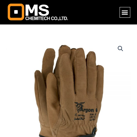
Skip
Me
to
content
จำนวน
ARGON
G
(Size
M)
ถุงมือ
อาร์กอน
หนัง
ผิว
แพะ
สี
น้ำตาล
หนัง