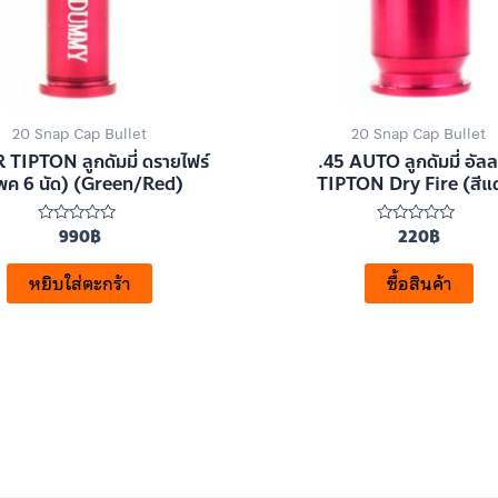
20 Snap Cap Bullet
20 Snap Cap Bullet
 TIPTON ลูกดัมมี่ ดรายไฟร์
.45 AUTO ลูกดัมมี่ อัล
พค 6 นัด) (Green/Red)
TIPTON Dry Fire (สีแ
990
฿
220
฿
ให้
ให้
คะแนน
คะแนน
0
0
ตั้งแต่
ตั้งแต่
หยิบใส่ตะกร้า
ซื้อสินค้า
1-
1-
5
5
คะแนน
คะแนน