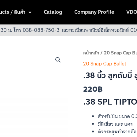
cts / สินค้า
Catalog
Company Profile
VDO
:30 น.
โทร.038-088-750-3
เลขทะเบียนพาณิชย์อิเล็กทรอนิกส์
จำนวน
หน้าหลัก
/
20 Snap Cap Bu
.38
20 Snap Cap Bullet
นิ้ว
.38 นิ้ว ลูกดัมม
ลูก
ดัม
220
฿
มี่
ลูก
.38 SPL TIPTON
อัลลอย
ดราย
สำหรับปืน ขนาด 0.38
ไฟร์
มีสีเขียว และ แดง
(แดง)
ตัวกระสุนทำจากอัล