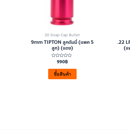
20 Snap Cap Bullet
9mm TIPTON ลูกดัมมี่ (แพค 5
.22 LR
ลูก) (แดง)
(แ
990
฿
ให้
คะแนน
0
ตั้งแต่
ซื้อสินค้า
1-
5
คะแนน