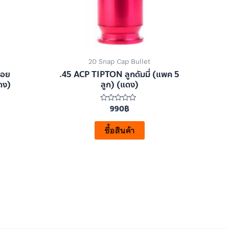
20 Snap Cap Bullet
ลอย
.45 ACP TIPTON ลูกดัมมี่ (แพค 5
ดง)
ลูก) (แดง)
990
฿
ให้
คะแนน
0
ตั้งแต่
ซื้อสินค้า
1-
5
คะแนน