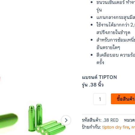
ชิ้น
ชนวนเซ็นเตอร์ ทำจ
รุ่น
แกนกลางกระสุนมีส
ใช้งานได้มากกว่า 2
สปริงภายในชำรุด
สำหรับการซ้อมเหนี
อันตรายใดๆ
สีเคลือบอบ ความร้
ครั้ง
แบรนด์ TIPTON
รุ่น .38 นิ้ว
ซื้อสินค้า
รหัสสินค้า:
.38 RED
หมวดห
ป้ายกำกับ:
tipton dry fire
,
ก