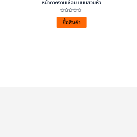
หน้ากากงานเชื่อม เเบบสวมหัว
ให้
คะแนน
ซื้อสินค้า
0
ตั้งแต่
1-
5
คะแนน