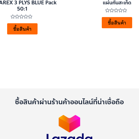
REX 3 PLYS BLUE Pack
แผ่นกันสะเก็ด
50:1
ให้
คะแนน
ซื้อสินค้า
ให้
0
คะแนน
ซื้อสินค้า
ตั้งแต่
0
1-
ตั้งแต่
5
1-
คะแนน
5
คะแนน
ด
ซื้อสินค้าผ่านร้านค้าออนไลน์ที่น่าเชื่อถือ