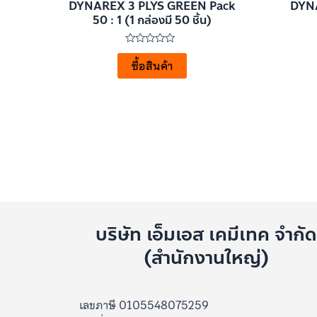
DYNAREX 3 PLYS GREEN Pack
DYNA
50 : 1 (1 กล่องมี 50 ชิ้น)
ให้
คะแนน
ซื้อสินค้า
0
ตั้งแต่
1-
5
คะแนน
บริษัท เอ็มเอส เคมีเทค จำกั
(สำนักงานใหญ่)
เลขภาษี 0105548075259