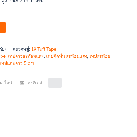
ือ จุด check-in เข้างาน
ฉียง
หมวดหมู่:
19 Tuff Tape
ape
,
เทปกาวสะท้อนแสง
,
เทปติดพื้น สะท้อนแสง
,
เทปสะท้อน
เทปแถบกาว 5 cm
ไลน์
ส่งอีเมล์
1