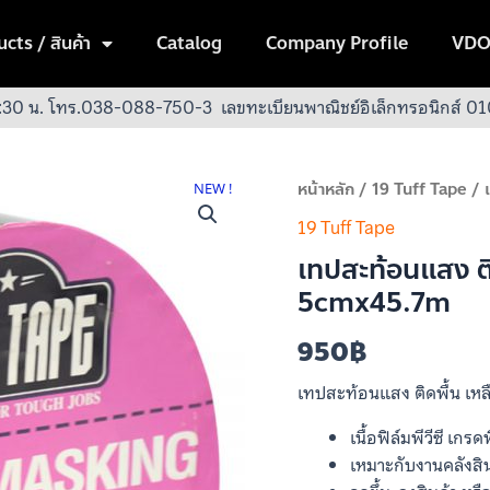
cts / สินค้า
Catalog
Company Profile
VDO
:30 น.
โทร.038-088-750-3
เลขทะเบียนพาณิชย์อิเล็กทรอนิกส์
จำนวน
หน้าหลัก
/
19 Tuff Tape
/ 
NEW !
เทป
19 Tuff Tape
สะท้อน
เทปสะท้อนแสง ติ
แสง
5cmx45.7m
ติด
พื้น
950
฿
เหลือง-
ดำ
เทปสะท้อนแสง ติดพื้น เห
ลาย
เฉียง
เนื้อฟิล์มพีวีซี เ
5cmx45.7m
เหมาะกับงานคลังสิ