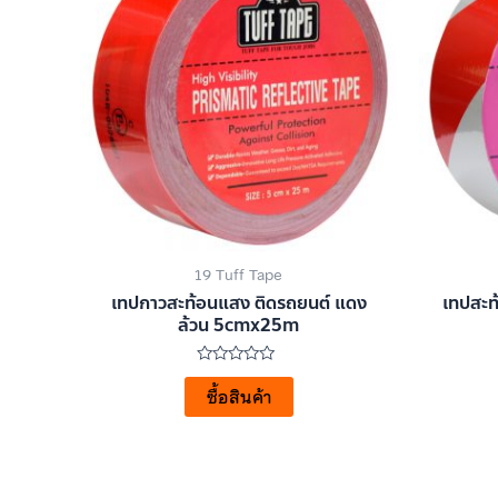
19 Tuff Tape
เทปกาวสะท้อนแสง ติดรถยนต์ แดง
เทปสะท
ล้วน 5cmx25m
ให้
คะแนน
ซื้อสินค้า
0
ตั้งแต่
1-
5
คะแนน