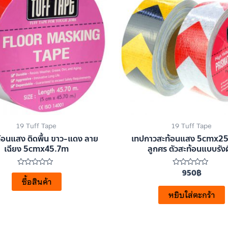
19 Tuff Tape
19 Tuff Tape
้อนแสง ติดพื้น ขาว-แดง ลาย
เทปกาวสะท้อนแสง 5cmx2
เฉียง 5cmx45.7m
ลูกศร ตัวสะท้อนแบบรังผ
950
฿
ให้
ให้
คะแนน
คะแนน
ซื้อสินค้า
0
0
ตั้งแต่
ตั้งแต่
หยิบใส่ตะกร้า
1-
1-
5
5
คะแนน
คะแนน