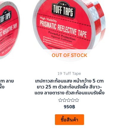
OUT OF STOCK
19 Tuff Tape
5m ลาย
เทปกาวสะท้อนแสง หน้ากว้าง 5 cm
ึ้ง
ยาว 25 m ตัวสะท้อนรังผึ้ง สีขาว-
แดง ลายตาราง ตัวสะท้อนแบบรังผึ้ง
950
฿
ให้
คะแนน
0
ตั้งแต่
ซื้อสินค้า
1-
5
คะแนน