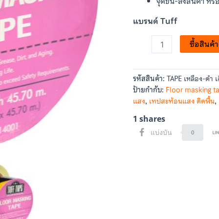
ชิ้น
จุดขึ้น-ลงสินค้า หร
แบรนด์ Tuff
ซื้อสินค้า
รหัสสินค้า:
TAPE เหลือง-ดำ เ
ป้ายกำกับ:
Floor masking t
แสง
,
เทปสะท้อนแสง ติดพื้น
,
1
shares
แบ่งบัน
0