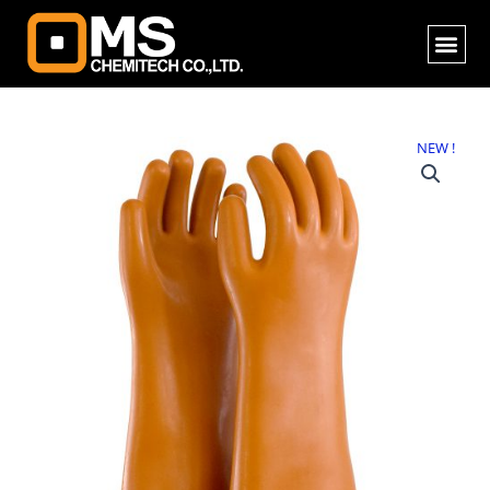
Skip
Me
to
content
จำนวน
NEW !
ถุงมือ
กัน
ไฟฟ้า
ดูด
Class
4
(36,000
Volt
/36
kV
Max
40,000