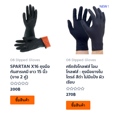
NEW !
08 Dipped Gloves
08 Dipped Gloves
SPARTAN X16 ถุงมือ
ศรีตรังโกลฟส์ ไอม
กันสารเคมี ยาว 15 นิ้ว
โกลฟส์ : ถุงมือยางไน
(ขาย 2 คู่)
ไตรล์ สีดำ ไม่มีแป้ง ผิว
เรียบ
200
฿
ให้
คะแนน
270
฿
ให้
0
คะแนน
ซื้อสินค้า
ตั้งแต่
0
1-
ซื้อสินค้า
ตั้งแต่
5
1-
คะแนน
5
คะแนน