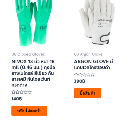
08 Dipped Gloves
03 Argon Glove
NIVOX 13 นิ้ว หนา 18
ARGON GLOVE มี
mil (0.46 มม.) ถุงมือ
แถบเวลโกรขอบดำ
ยางไนไตรล์ สีเขียว กัน
สารเคมี กันโซลเว้นท์
390
฿
ให้
กรดด่าง
คะแนน
0
ซื้อสินค้า
ตั้งแต่
1-
140
฿
ให้
5
คะแนน
คะแนน
0
หยิบใส่ตะกร้า
ตั้งแต่
1-
5
คะแนน