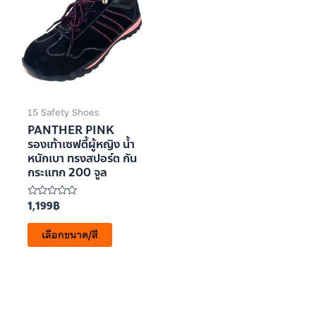
15 Safety Shoes
PANTHER PINK
รองเท้าเซฟตี้ผู้หญิง น้ำ
หนักเบา ทรงสปอร์ต กัน
กระแทก 200 จูล
1,199
฿
ให้
คะแนน
0
เลือกขนาด/สี
ตั้งแต่
1-
5
คะแนน