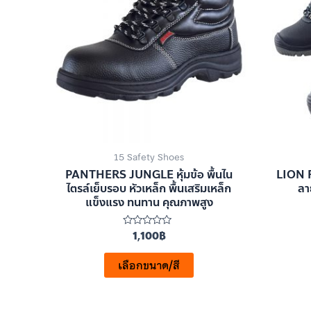
15 Safety Shoes
PANTHERS JUNGLE หุ้มข้อ พื้นไน
LION R
ไตรล์เย็บรอบ หัวเหล็ก พื้นเสริมเหล็ก
ลา
แข็งแรง ทนทาน คุณภาพสูง
1,100
฿
ให้
คะแนน
0
ตั้งแต่
เลือกขนาด/สี
1-
5
คะแนน