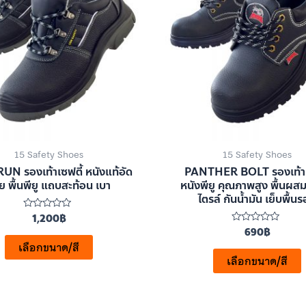
15 Safety Shoes
15 Safety Shoes
UN รองเท้าเซฟตี้ หนังแท้อัด
PANTHER BOLT รองเท้าเ
ย พื้นพียู แถบสะท้อน เบา
หนังพียู คุณภาพสูง พื้นผส
ไตรล์ กันน้ำมัน เย็บพื้น
1,200
฿
ให้
คะแนน
690
฿
ให้
0
คะแนน
ตั้งแต่
เลือกขนาด/สี
0
1-
ตั้งแต่
เลือกขนาด/สี
5
1-
คะแนน
5
คะแนน