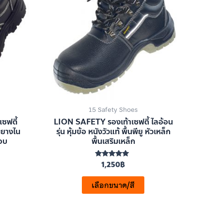
15 Safety Shoes
ซฟตี้
LION SAFETY รองเท้าเซฟตี้ ไลอ้อน
มยางไน
รุ่น หุ้มข้อ หนังวัวแท้ พื้นพียู หัวเหล็ก
รอบ
พื้นเสริมเหล็ก
1,250
฿
ให้คะแนน
5.00
ตั้งแต่ 1-5
คะแนน
เลือกขนาด/สี