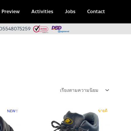
 Preview
Activities
Jobs
Contact
 0105548075259
ขายดี
NEW !