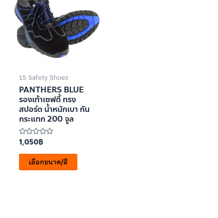
15 Safety Shoes
PANTHERS BLUE
รองเท้าเซฟตี้ ทรง
สปอร์ต น้ำหนักเบา กัน
กระแทก 200 จูล
1,050
฿
ให้
คะแนน
0
เลือกขนาด/สี
ตั้งแต่
1-
5
คะแนน