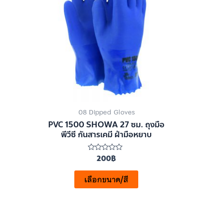
08 Dipped Gloves
PVC 1500 SHOWA 27 ซม. ถุงมือ
พีวีซี กันสารเคมี ฝ่ามือหยาบ
200
฿
ให้
คะแนน
0
ตั้งแต่
เลือกขนาด/สี
1-
5
คะแนน