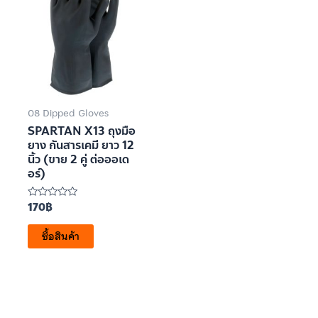
08 Dipped Gloves
SPARTAN X13 ถุงมือ
ยาง กันสารเคมี ยาว 12
นิ้ว (ขาย 2 คู่ ต่อออเด
อร์)
170
฿
ให้
คะแนน
0
ซื้อสินค้า
ตั้งแต่
1-
5
คะแนน