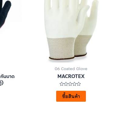
06 Coated Glove
 กันบาด
MACROTEX
่)
ให้
คะแนน
ซื้อสินค้า
0
ตั้งแต่
1-
5
คะแนน