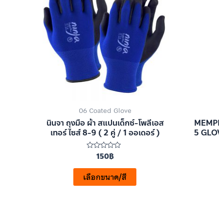
06 Coated Glove
นินจา ถุงมือ ผ้า สแปนเด็กซ์-โพลีเอส
MEMPH
เทอร์ ไซส์ 8-9 ( 2 คู่ / 1 ออเดอร์ )
5 GLOV
150
฿
ให้
คะแนน
0
ตั้งแต่
เลือกขนาด/สี
1-
5
คะแนน