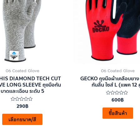
06 Coated Glove
06 Coated Glove
IS DIAMOND TECH CUT
GECKO ถุงมือผ้าเคลือบยาง
E LONG SLEEVE ถุงมือกัน
กันลื่น ไซส์ L (แพค 12 คู
บาดและเฉือน ระดับ 5
600
฿
ให้
คะแนน
290
฿
ให้
0
คะแนน
ตั้งแต่
ซื้อสินค้า
0
1-
ตั้งแต่
เลือกขนาด/สี
5
1-
คะแนน
5
คะแนน