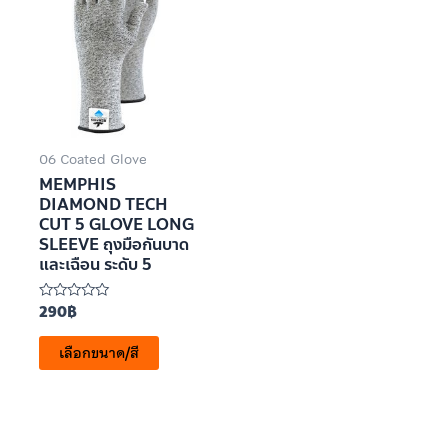
06 Coated Glove
MEMPHIS
DIAMOND TECH
CUT 5 GLOVE LONG
SLEEVE ถุงมือกันบาด
และเฉือน ระดับ 5
290
฿
ให้
คะแนน
0
เลือกขนาด/สี
ตั้งแต่
1-
5
คะแนน