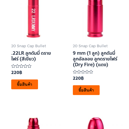
20 Snap Cap Bullet
20 Snap Cap Bullet
.22LR ลูกดัมมี่ ดราย
9 mm (1 ลูก) ลูกดัมมี่
ไฟร์ (สีเขียว)
ลูกอัลลอย ลูกดรายไฟร์
(Dry Fire) (แดง)
220
฿
ให้
คะแนน
220
฿
ให้
0
คะแนน
ซื้อสินค้า
ตั้งแต่
0
1-
ซื้อสินค้า
ตั้งแต่
5
1-
คะแนน
5
คะแนน