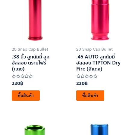
20 Snap Cap Bullet
20 Snap Cap Bullet
.38 นิ้ว ลูกดัมมี่ ลูก
.45 AUTO ลูกดัมมี่
อัลลอย ดรายไฟร์
อัลลอย TIPTON Dry
(แดง)
Fire (สีแดง)
220
฿
220
฿
ให้
ให้
คะแนน
คะแนน
0
0
ซื้อสินค้า
ซื้อสินค้า
ตั้งแต่
ตั้งแต่
1-
1-
5
5
คะแนน
คะแนน