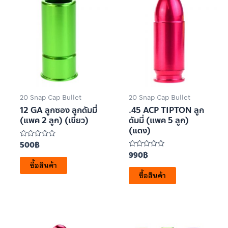
20 Snap Cap Bullet
20 Snap Cap Bullet
12 GA ลูกซอง ลูกดัมมี่
.45 ACP TIPTON ลูก
(แพค 2 ลูก) (เขียว)
ดัมมี่ (แพค 5 ลูก)
(แดง)
500
฿
ให้
คะแนน
990
฿
ให้
0
คะแนน
ซื้อสินค้า
ตั้งแต่
0
1-
ซื้อสินค้า
ตั้งแต่
5
1-
คะแนน
5
คะแนน