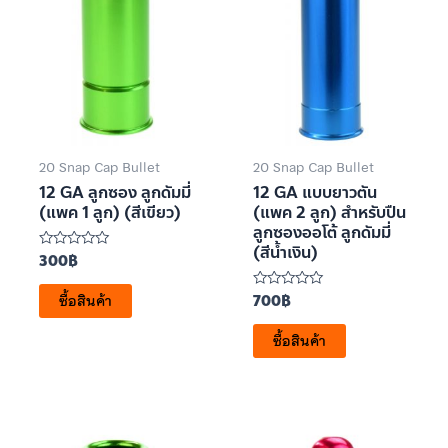
20 Snap Cap Bullet
20 Snap Cap Bullet
12 GA ลูกซอง ลูกดัมมี่
12 GA แบบยาวตัน
(แพค 1 ลูก) (สีเขียว)
(แพค 2 ลูก) สำหรับปืน
ลูกซองออโต้ ลูกดัมมี่
(สีน้ำเงิน)
300
฿
ให้
คะแนน
0
ซื้อสินค้า
700
฿
ตั้งแต่
ให้
1-
คะแนน
5
0
คะแนน
ซื้อสินค้า
ตั้งแต่
1-
5
คะแนน