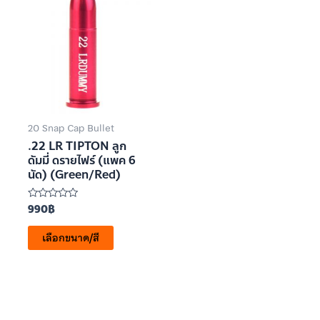
20 Snap Cap Bullet
.22 LR TIPTON ลูก
ดัมมี่ ดรายไฟร์ (แพค 6
นัด) (Green/Red)
990
฿
ให้
คะแนน
0
เลือกขนาด/สี
ตั้งแต่
1-
5
คะแนน