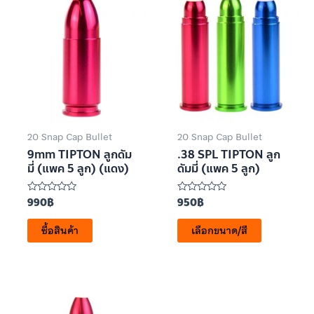
20 Snap Cap Bullet
20 Snap Cap Bullet
9mm TIPTON ลูกดัม
.38 SPL TIPTON ลูก
มี่ (แพค 5 ลูก) (แดง)
ดัมมี่ (แพค 5 ลูก)
990
฿
950
฿
ให้
ให้
คะแนน
คะแนน
0
0
ซื้อสินค้า
เลือกขนาด/สี
ตั้งแต่
ตั้งแต่
1-
1-
5
5
คะแนน
คะแนน