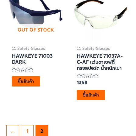
OUT OF STOCK
11 Safety Glasses
11 Safety Glasses
HAWKEYE 71003
HAWKEYE 71037A-
DARK
C-AF เเว่นตาเซฟตี้
ทรงสปอร์ต น้ำหนักเบา
ให้
คะแนน
ซื้อสินค้า
135
฿
ให้
0
คะแนน
ตั้งแต่
0
1-
ซื้อสินค้า
ตั้งแต่
5
1-
คะแนน
5
คะแนน
←
1
2