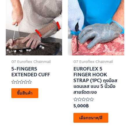
07 Euroflex Chainmail
07 Euroflex Chainmail
5-FINGERS
EUROFLEX 5
EXTENDED CUFF
FINGER HOOK
STRAP (1PC) ถุงมือส
แตนเลส แบบ 5 นิ้วมือ
ให้
สายรัดตะขอ
คะแนน
ซื้อสินค้า
0
ตั้งแต่
1-
5,000
฿
ให้
5
คะแนน
คะแนน
0
เลือกขนาด/สี
ตั้งแต่
1-
5
คะแนน