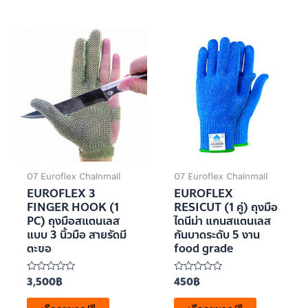
07 Euroflex Chainmail
07 Euroflex Chainmail
EUROFLEX 3
EUROFLEX
FINGER HOOK (1
RESICUT (1 คู่) ถุงมือ
PC) ถุงมือสแตนเลส
ไดนีม่า แกนสแตนเลส
แบบ 3 นิ้วมือ สายรัดมี
กันบาดระดับ 5 งาน
ตะขอ
food grade
3,500
฿
450
฿
ให้
ให้
คะแนน
คะแนน
0
0
ตั้งแต่
ตั้งแต่