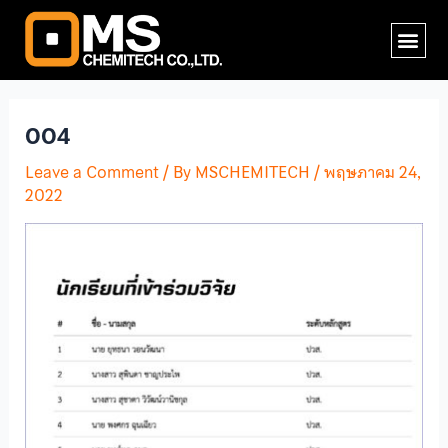
Skip
Post
Me
to
navigation
content
004
Leave a Comment
/ By
MSCHEMITECH
/
พฤษภาคม 24,
2022