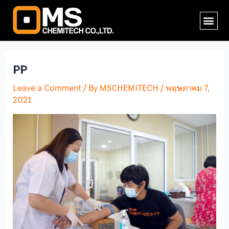
Skip
Post
Me
to
navigation
content
PP
Leave a Comment
/ By
MSCHEMITECH
/
พฤษภาคม 7,
2021