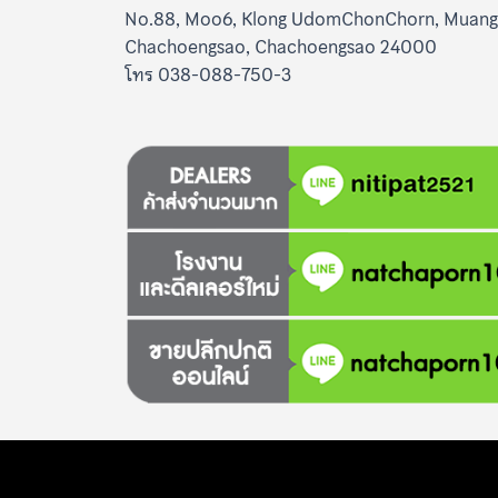
No.88, Moo6, Klong UdomChonChorn, Muang
Chachoengsao, Chachoengsao 24000
โทร 038-088-750-3