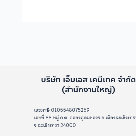
บริษัท เอ็มเอส เคมีเทค จำกั
(สำนักงานใหญ่)
เลขภาษี 0105548075259
เลขที่ 88 หมู่ 6 ต. คลองอุดมชลจร อ.เมืองฉะเชิงเทร
จ.ฉะเชิงเทรา 24000