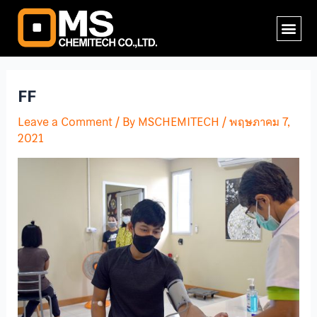
Skip
Post
Me
to
navigation
content
FF
Leave a Comment
/ By
MSCHEMITECH
/
พฤษภาคม 7,
2021