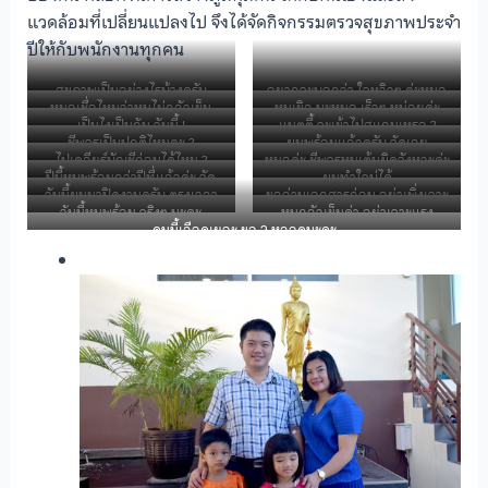
แวดล้อมที่เปลี่ยนแปลงไป จึงได้จัดกิจกรรมตรวจสุขภาพประจำ
ปีให้กับพนักงานทุกคน
สุขภาพเป็นอย่างไรบ้างครับ
อยากจะบอกว่า ใจหวิวๆ ค่ะหมอ
หมอเชื่อไหมว่าหนูไม่กลัวเข็ม
หนูเขิล นะหมอ เร็วๆ หน่อยค่ะ
เป็นไงเป็นกัน วันนี้ !
แนตตี้ จะเข้าไปสแกนเหรอ ?
ชีพจรเป็นปกติไหมคะ ?
ผมพร้อมแล้วครับ จัดเลย
ไปเคลียร์บัญชีก่อนได้ไหม ?
หมอค่ะ ชีพจรหนูเต้นผิดจังหวะค่ะ
ปีนี้หนูพร้อมกว่าปีที่แล้วค่ะ จัด
ผมทำใจบ่ได้
มันระทึกมาก
วันนี้ผมมาปิดงานครับ ตรงเวลา
ขออ่านเอกสารก่อน อย่าเพิ่งเจาะ
เลย
วันนี้หนูพร้อม จริงๆ นะคะ
หนูกลัวเข็มค่า อย่าเจาะแรง
เป๊ะ
นะคะ
คนนี้เลือดเยอะ ขอ 2 หลอดนะคะ